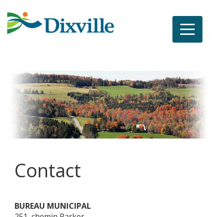
Toggle
navigat
Contact
BUREAU MUNICIPAL
251, chemin Parker