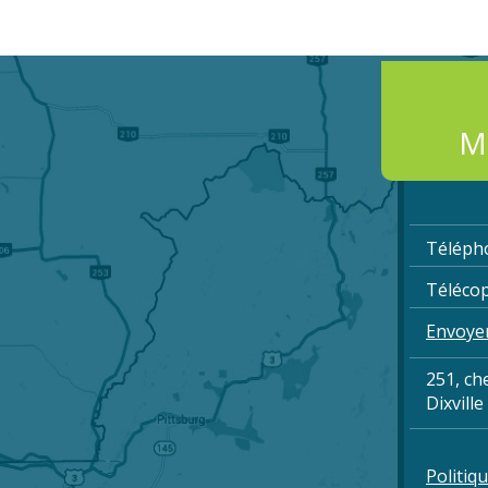
Mu
Téléph
Télécop
Envoyer
251, ch
Dixvill
Politiqu