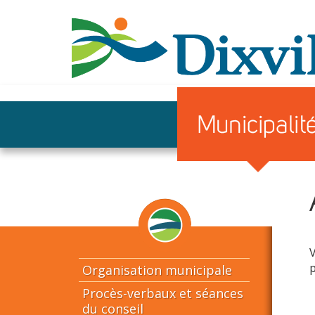
V
p
Organisation municipale
Procès-verbaux et séances
du conseil