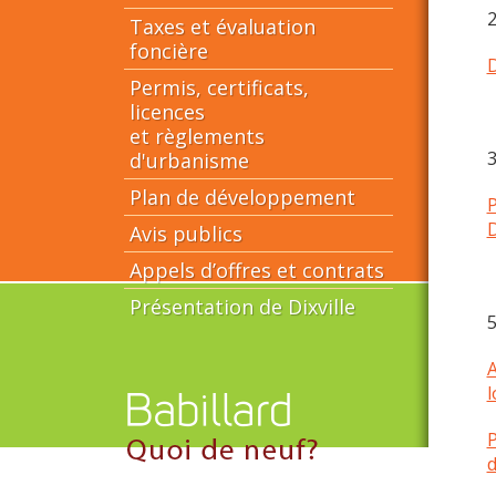
2
Taxes et évaluation
foncière
D
Permis, certificats,
licences
et règlements
3
d'urbanisme
Plan de développement
P
D
Avis publics
Appels d’offres et contrats
Présentation de Dixville
5
A
l
P
d