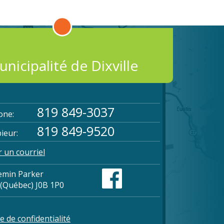
nicipalité de Dixville
819 849-3037
one:
819 849-9520
ieur:
 un courriel
emin Parker
e (Québec) J0B 1P0
e de confidentialité